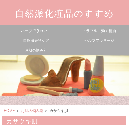
自然派化粧品のすすめ
ハーブできれいに
トラブルに効く精油
自然派美容ケア
セルフマッサージ
お肌の悩み別
HOME
＞
お肌の悩み別
＞ カサツキ肌
カサツキ肌